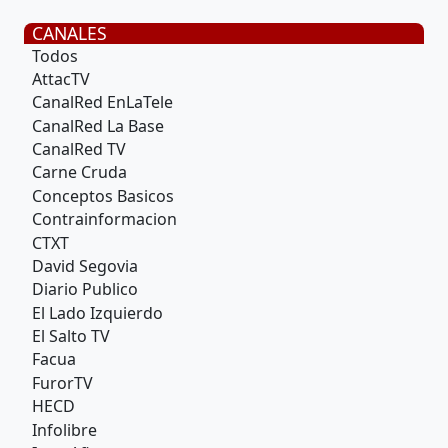
CANALES
Todos
AttacTV
CanalRed EnLaTele
CanalRed La Base
CanalRed TV
Carne Cruda
Conceptos Basicos
Contrainformacion
CTXT
David Segovia
Diario Publico
El Lado Izquierdo
El Salto TV
Facua
FurorTV
HECD
Infolibre