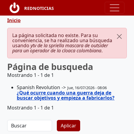
Pasar al contenido principal
REDNOTICIAS
Ruta de navegación
Inicio
Mensaje de error
La página solicitada no existe. Para su
conveniencia, se ha realizado una búsqueda
usando
ytv de la spriella mascara de outsider
para un operador de la cloaca colombiana
.
Página de busqueda
Mostrando 1 - 1 de 1
Spanish Revolution
Jue, 16/07/2026 - 08:06
¿Qué ocurre cuando una guerra deja de
buscar objetivos y empieza a fabricarlos?
Mostrando 1 - 1 de 1