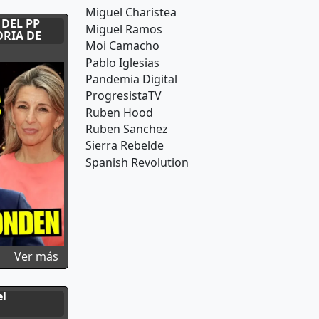
Miguel Charistea
DEL PP
Miguel Ramos
ORIA DE
Moi Camacho
Pablo Iglesias
Pandemia Digital
ProgresistaTV
Ruben Hood
Ruben Sanchez
Sierra Rebelde
Spanish Revolution
W ESPERPÉNTICO
sobre YOLANDA DÍAZ HACE TEMBLAR A SENADOR
Ver más
el