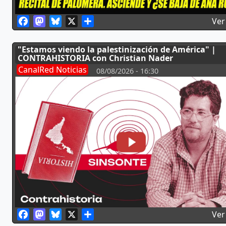
Facebook
Mastodon
Bluesky
X
Share
Ver
"Estamos viendo la palestinización de América" |
CONTRAHISTORIA con Christian Nader
CanalRed Noticias
08/08/2026 - 16:30
Facebook
Mastodon
Bluesky
X
Share
Ver