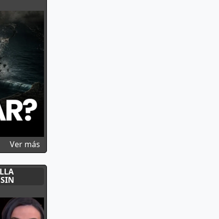
e Marruecos, Israel y EEUU en Ceuta | Furor TV
sobre El “Nord Stream” español: ¿Podrían sabo
Ver más
LLA
 SIN