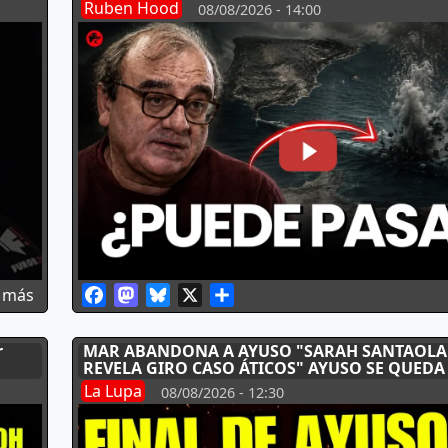
Ruben Hood
08/08/2026 - 14:00
Facebook
Mastodon
Bluesky
X
Share
sobre 🌏🇲🇦 Experto en GEOPOLÍTICA retrata el plan d
 más
r
MAR ABANDONA A AYUSO "SARAH SANTAOLA
REVELA GIRO CASO ÁTICOS" AYUSO SE QUEDA
APOYOS EN EL PP
La Lupa
08/08/2026 - 12:30