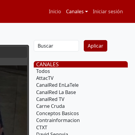
Navegación principal
Menú de cuenta
Inicio
Canales
Iniciar sesión
CANALES
Todos
AttacTV
CanalRed EnLaTele
CanalRed La Base
CanalRed TV
Carne Cruda
Conceptos Basicos
Contrainformacion
CTXT
David Segovia