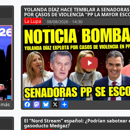
YOLANDA DÍAZ HACE TEMBLAR A SENADORAS 
POR CASOS DE VIOLENCIA "PP LA MAYOR ESC
ESPAÑA"
La Lupa
08/08/2026 - 14:30
Facebook
Mastodon
Bluesky
X
Share
sobre TOMA DE POSESIÓN DE LA ESPRIELLA: UN SHO
 más
El “Nord Stream” español: ¿Podrían sabotear 
gasoducto Medgaz?