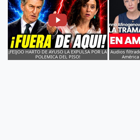
AYUSO I
 LA
Audios filtrados revelan cómo Israel opera en
CONFIRMA
América Latina | Inna Afinogenova
ATICOS DE 