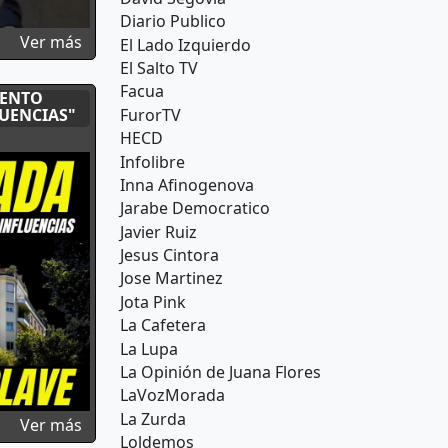
Diario Publico
 PLANTA ANA ROSA? ASCIENDE PRESENTADORA MALAS LENG
sobre ¿Y tú los defiendes?
Ver más
El Lado Izquierdo
El Salto TV
Facua
MENTO
FurorTV
LUENCIAS"
HECD
Infolibre
Inna Afinogenova
Jarabe Democratico
Javier Ruiz
Jesus Cintora
Jose Martinez
Jota Pink
La Cafetera
La Lupa
La Opinión de Juana Flores
LaVozMorada
La Zurda
" | CONTRAHISTORIA con Christian Nader
sobre BOMBAZO ÁTICO DE AYUSO "FILTRAN DO
Ver más
Loldemos