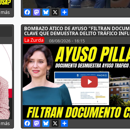
Facebook
Mastodon
Bluesky
X
Share
sobre PRESI TVE HACE RABIAR FACHERÍO. PALOMERA
 más
BOMBAZO ÁTICO DE AYUSO "FILTRAN DOCU
CLAVE QUE DEMUESTRA DELITO TRÁFICO INF
La Zurda
08/08/2026 - 16:15
Facebook
Mastodon
Bluesky
X
Share
sobre "Estamos viendo la palestinización de América
 más