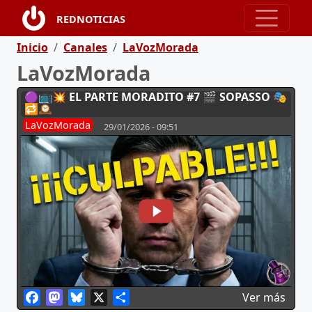
Pasar al contenido principal
REDNOTICIAS
Ruta de navegación
Inicio
Canales
LaVozMorada
LaVozMorada
🟣📺💥 EL PARTE MORADITO #7 🎬 SOPASSO 🎭
🔁🕰️
LaVozMorada
29/01/2026 - 09:51
Facebook
Mastodon
Bluesky
X
Share
sobr
Ver más