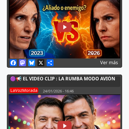
Facebook
Mastodon
Bluesky
X
Share
sobr
Ver más
🟣📢 EL VIDEO CLIP : LA RUMBA MODO AVIÓN
LaVozMorada
24/01/2026 - 16:46