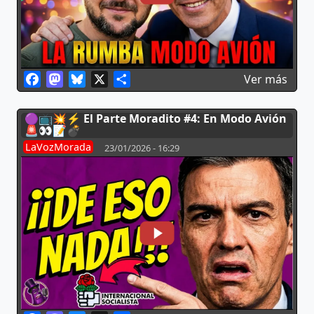
Facebook
Mastodon
Bluesky
X
Share
sobr
Ver más
🟣📺💥⚡ El Parte Moradito #4: En Modo Avión
🚨👀📝💣
LaVozMorada
23/01/2026 - 16:29