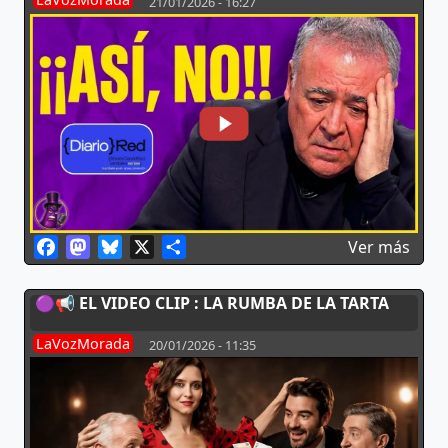
21/01/2026 - 16:27
Facebook
Mastodon
Bluesky
X
Share
sobr
Ver más
🟣📢 EL VIDEO CLIP : LA RUMBA DE LA TARTA
LaVozMorada
20/01/2026 - 11:35