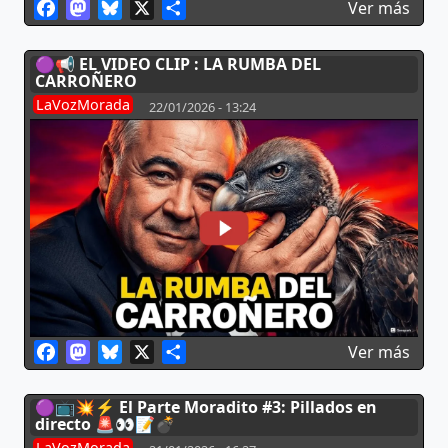
Facebook
Mastodon
Bluesky
X
Share
sobr
Ver más
🟣📢 EL VIDEO CLIP : LA RUMBA DEL
CARROÑERO
LaVozMorada
22/01/2026 - 13:24
Facebook
Mastodon
Bluesky
X
Share
sobr
Ver más
🟣📺💥⚡ El Parte Moradito #3: Pillados en
directo 🚨👀📝💣
LaVozMorada