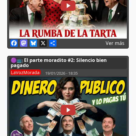
Facebook
Mastodon
Bluesky
X
Share
sobr
Ver más
🟣📺 El parte moradito #2: Silencio bien
pagado
LaVozMorada
19/01/2026 - 18:35