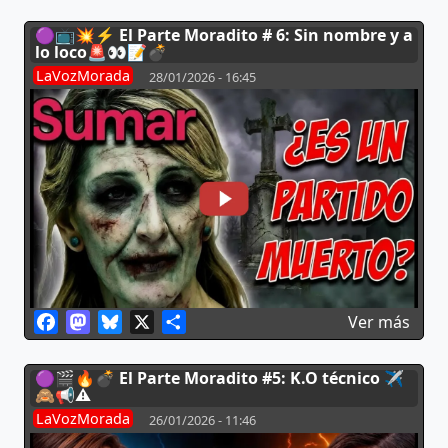
🟣📺💥⚡ El Parte Moradito # 6: Sin nombre y a
lo loco🚨👀📝💣
LaVozMorada
28/01/2026 - 16:45
Facebook
Mastodon
Bluesky
X
Share
sobr
Ver más
🟣🎬🔥💣 El Parte Moradito #5: K.O técnico ✈️
🙈📢⚠️
LaVozMorada
26/01/2026 - 11:46