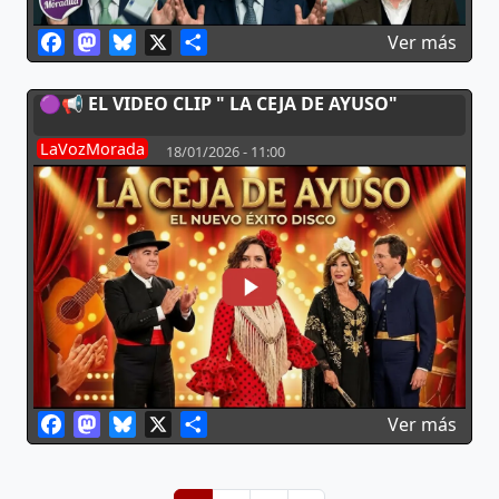
Facebook
Mastodon
Bluesky
X
Share
sobr
Ver más
🟣📢 EL VIDEO CLIP " LA CEJA DE AYUSO"
LaVozMorada
18/01/2026 - 11:00
Facebook
Mastodon
Bluesky
X
Share
sobr
Ver más
Paginación