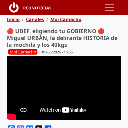
Pasar al contenido principal
REDNOTICIAS
Ruta de navegación
Inicio
Canales
Moi Camacho
🔴 UDEF, eligiendo tu GOBIERNO 🔴
Miguel URBÁN, la delirante HISTORIA de
la mochila y los 40kgs
Moi Camacho
01/06/2026 - 16:56