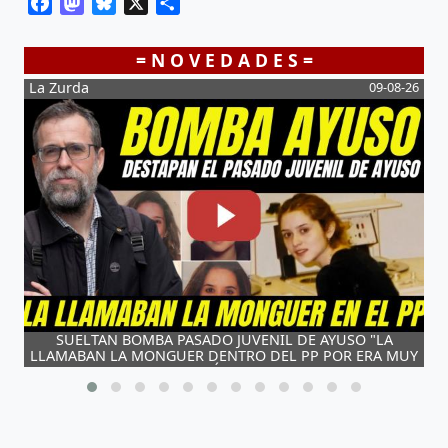
Facebook
Mastodon
Bluesky
X
Share
= N O V E D A D E S =
09-08-26
Loldemos
JUVENIL DE AYUSO "LA
El partido NAZI de España 
TRO DEL PP POR ERA MUY
IDA"