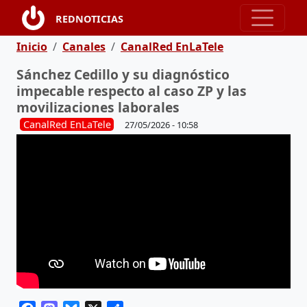
Pasar al contenido principal
REDNOTICIAS
Ruta de navegación
Inicio
Canales
CanalRed EnLaTele
Sánchez Cedillo y su diagnóstico
impecable respecto al caso ZP y las
movilizaciones laborales
CanalRed EnLaTele
27/05/2026 - 10:58