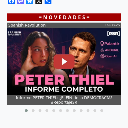
Facebook
Mastodon
Bluesky
X
Share
= N O V E D A D E S =
Spanish Revolution
09-08-26
La L
Informe PETER THIEL: ¿El FIN de la DEMOCRACIA?
MARL
#ReportajeSR
BUL