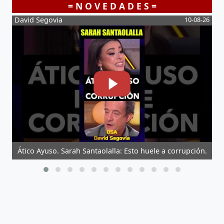
= N O V E D A D E S =
-26
David Segovia
10-08-26
R
Ático Ayuso. Sarah Santaolalla: Esto huele a corrupción.