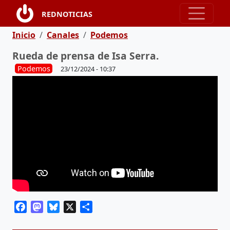
Pasar al contenido principal
REDNOTICIAS
Ruta de navegación
Inicio
Canales
Podemos
Rueda de prensa de Isa Serra.
Podemos
23/12/2024 - 10:37
Facebook
Mastodon
Bluesky
X
Share