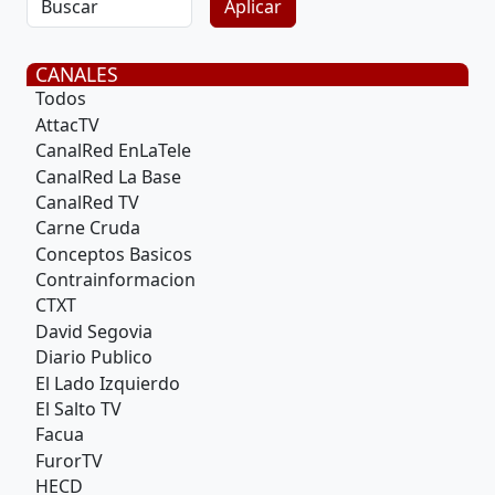
CANALES
Todos
AttacTV
CanalRed EnLaTele
CanalRed La Base
CanalRed TV
Carne Cruda
Conceptos Basicos
Contrainformacion
CTXT
David Segovia
Diario Publico
El Lado Izquierdo
El Salto TV
Facua
FurorTV
HECD