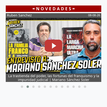
= N O V E D A D E S =
-26
Ruben Sanchez
08-08-26
L
La trastienda del poder, las fortunas del franquismo y la
impunidad judicial | Mariano Sánchez Soler