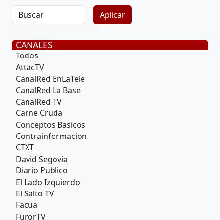
CANALES
Todos
AttacTV
CanalRed EnLaTele
CanalRed La Base
CanalRed TV
Carne Cruda
Conceptos Basicos
Contrainformacion
CTXT
David Segovia
Diario Publico
El Lado Izquierdo
El Salto TV
Facua
FurorTV