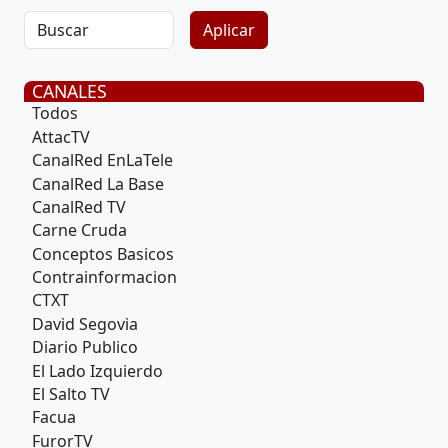
CANALES
Todos
AttacTV
CanalRed EnLaTele
CanalRed La Base
CanalRed TV
Carne Cruda
Conceptos Basicos
Contrainformacion
CTXT
David Segovia
Diario Publico
El Lado Izquierdo
El Salto TV
Facua
FurorTV