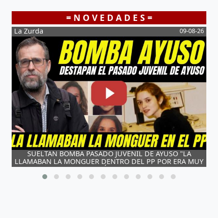
= N O V E D A D E S =
La Zurda
09-08-26
Lold
SUELTAN BOMBA PASADO JUVENIL DE AYUSO "LA
LLAMABAN LA MONGUER DENTRO DEL PP POR ERA MUY
ESTÚPIDA"