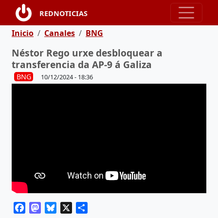
Pasar al contenido principal
REDNOTICIAS
Ruta de navegación
Inicio
Canales
BNG
Néstor Rego urxe desbloquear a
transferencia da AP-9 á Galiza
BNG
10/12/2024 - 18:36
Facebook
Mastodon
Bluesky
X
Share