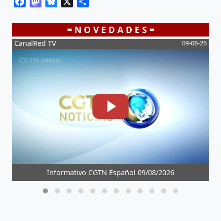
Facebook
Mastodon
Bluesky
X
Share
= N O V E D A D E S =
09-08-26
La Zurda
BOMBAZO "FILTRAN NOMBRE EMPRESA
 09/08/2026
SOMBRA QUE PAGÓ A AYUSO VIAJE A