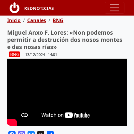
Pasar al contenido principal
REDNOTICIAS
Ruta de navegación
Inicio
Canales
BNG
Miguel Anxo F. Lores: «Non podemos
permitir a destrución dos nosos montes
e das nosas rías»
BNG
13/12/2024 - 14:01