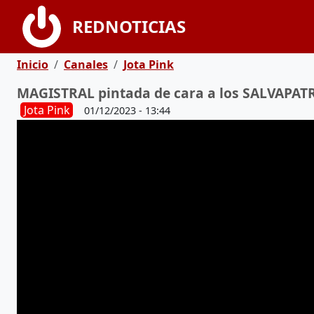
Pasar al contenido principal
REDNOTICIAS
Ruta de navegación
Inicio
Canales
Jota Pink
MAGISTRAL pintada de cara a los SALVAPATR
Jota Pink
01/12/2023 - 13:44