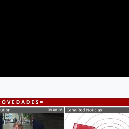
 O V E D A D E S =
lution
08-08-26
CanalRed Noticias