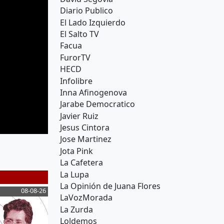
Diario Publico
El Lado Izquierdo
El Salto TV
Facua
FurorTV
HECD
Infolibre
Inna Afinogenova
Jarabe Democratico
Javier Ruiz
Jesus Cintora
Jose Martinez
Jota Pink
La Cafetera
La Lupa
La Opinión de Juana Flores
08-08-26
La Zurda
08-08-26
Ju
LaVozMorada
La Zurda
Loldemos