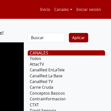
Navegación principal
Menú de cuenta
Inicio
Canales
Iniciar sesión
s!
CANALES
Todos
AttacTV
CanalRed EnLaTele
CanalRed La Base
CanalRed TV
Carne Cruda
Conceptos Basicos
Contrainformacion
CTXT
David Segovia