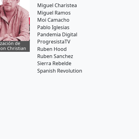
Miguel Charistea
Miguel Ramos
Moi Camacho
Pablo Iglesias
Pandemia Digital
ProgresistaTV
ización de
BOMBAZO ÁTICO DE AYUSO "FILTRAN
on Christian
DOCUMENTO CLAVE QUE DEMUESTRA
Ruben Hood
DELITO TRÁFICO INFLUENCIAS"
Ruben Sanchez
Sierra Rebelde
Spanish Revolution