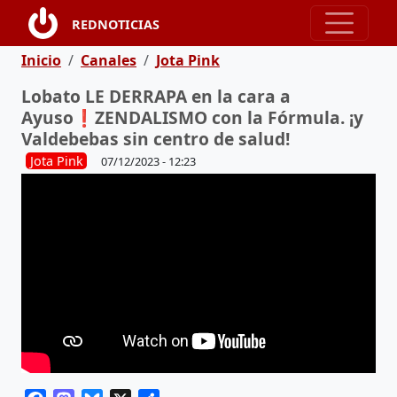
Pasar al contenido principal
REDNOTICIAS
Ruta de navegación
Inicio
Canales
Jota Pink
Lobato LE DERRAPA en la cara a
Ayuso❗ZENDALISMO con la Fórmula. ¡y
Valdebebas sin centro de salud!
Jota Pink
07/12/2023 - 12:23