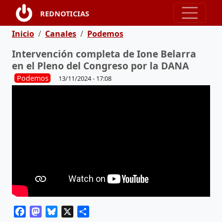
Pasar al contenido principal
REDNOTICIAS
Ruta de navegación
Inicio
Canales
Podemos
Intervención completa de Ione Belarra
en el Pleno del Congreso por la DANA
Podemos
13/11/2024 - 17:08
Facebook
Mastodon
Bluesky
X
Share