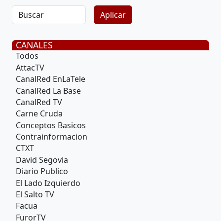
CANALES
Todos
AttacTV
CanalRed EnLaTele
CanalRed La Base
CanalRed TV
Carne Cruda
Conceptos Basicos
Contrainformacion
CTXT
David Segovia
Diario Publico
El Lado Izquierdo
El Salto TV
Facua
FurorTV