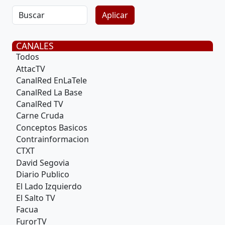
CANALES
Todos
AttacTV
CanalRed EnLaTele
CanalRed La Base
CanalRed TV
Carne Cruda
Conceptos Basicos
Contrainformacion
CTXT
David Segovia
Diario Publico
El Lado Izquierdo
El Salto TV
Facua
FurorTV