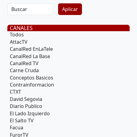
CANALES
Todos
AttacTV
CanalRed EnLaTele
CanalRed La Base
CanalRed TV
Carne Cruda
Conceptos Basicos
Contrainformacion
CTXT
David Segovia
Diario Publico
El Lado Izquierdo
El Salto TV
Facua
FurorTV