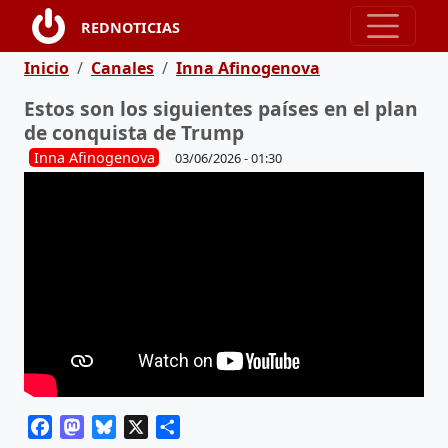
Pasar al contenido principal
REDNOTICIAS
Ruta de navegación
Inicio
Canales
Inna Afinogenova
Estos son los siguientes países en el plan
de conquista de Trump
Inna Afinogenova
03/06/2026 - 01:30
Facebook
Mastodon
Bluesky
X
Share