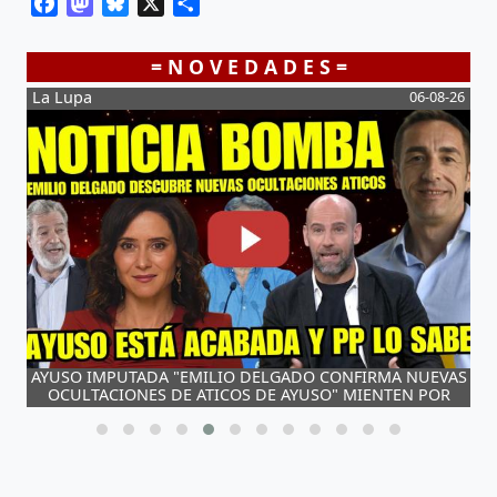
Facebook
Mastodon
Bluesky
X
Share
= N O V E D A D E S =
-26
La Lupa
06-08-26
L
AYUSO IMPUTADA "EMILIO DELGADO CONFIRMA NUEVAS
 A
OCULTACIONES DE ATICOS DE AYUSO" MIENTEN POR
JO
SISTEMA