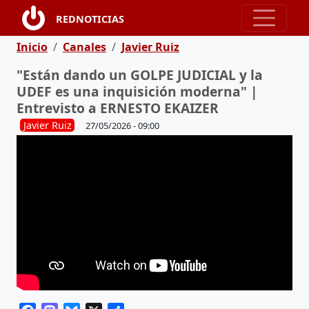
Pasar al contenido principal
REDNOTICIAS
Ruta de navegación
Inicio
Canales
Javier Ruiz
"Están dando un GOLPE JUDICIAL y la
UDEF es una inquisición moderna" |
Entrevisto a ERNESTO EKAIZER
Javier Ruiz
27/05/2026 - 09:00