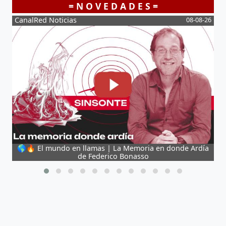
= N O V E D A D E S =
08-08-26
CanalRed Noticias
en donde Ardía
🎥 La película que NO debes ver | El OJO PIRA
Emilia Felker