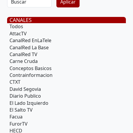
CANALES
Todos
AttacTV
CanalRed EnLaTele
CanalRed La Base
CanalRed TV
Carne Cruda
Conceptos Basicos
Contrainformacion
CTXT
David Segovia
Diario Publico
El Lado Izquierdo
El Salto TV
Facua
FurorTV
HECD