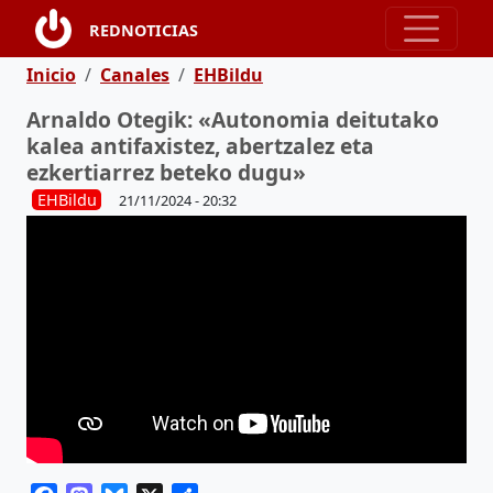
Pasar al contenido principal
REDNOTICIAS
Ruta de navegación
Inicio
Canales
EHBildu
Arnaldo Otegik: «Autonomia deitutako
kalea antifaxistez, abertzalez eta
ezkertiarrez beteko dugu»
EHBildu
21/11/2024 - 20:32