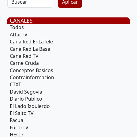
CANALES
Todos
AttacTV
CanalRed EnLaTele
CanalRed La Base
CanalRed TV
Carne Cruda
Conceptos Basicos
Contrainformacion
CTXT
David Segovia
Diario Publico
El Lado Izquierdo
El Salto TV
Facua
FurorTV
HECD