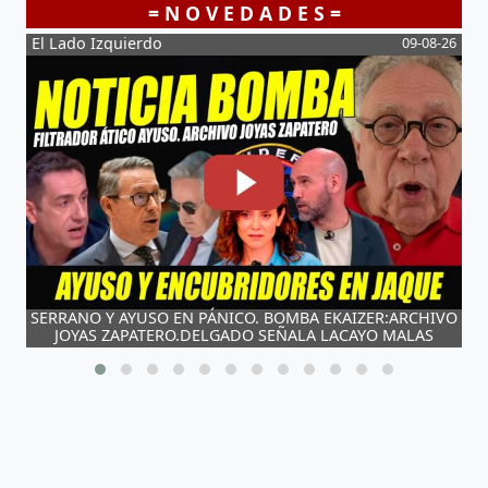
= N O V E D A D E S =
-26
El Lado Izquierdo
09-08-26
C
0
SERRANO Y AYUSO EN PÁNICO. BOMBA EKAIZER:ARCHIVO
E
JOYAS ZAPATERO.DELGADO SEÑALA LACAYO MALAS
LENGUAS