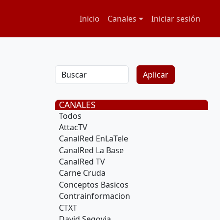
Navegación principal
Menú de cuenta
Inicio
Canales
Iniciar sesión
CANALES
Todos
AttacTV
CanalRed EnLaTele
CanalRed La Base
CanalRed TV
Carne Cruda
Conceptos Basicos
Contrainformacion
CTXT
David Segovia