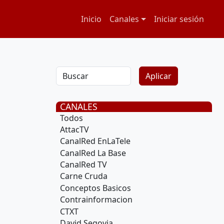
Navegación principal
Menú de cuenta
Inicio
Canales
Iniciar sesión
CANALES
Todos
AttacTV
CanalRed EnLaTele
CanalRed La Base
CanalRed TV
Carne Cruda
Conceptos Basicos
Contrainformacion
CTXT
David Segovia