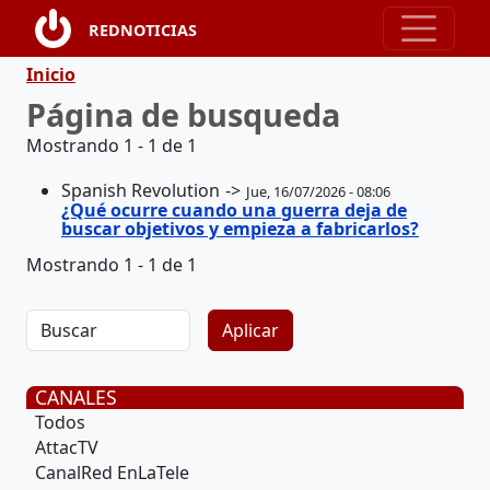
Pasar al contenido principal
REDNOTICIAS
Ruta de navegación
Inicio
Página de busqueda
Mostrando 1 - 1 de 1
Spanish Revolution
Jue, 16/07/2026 - 08:06
¿Qué ocurre cuando una guerra deja de
buscar objetivos y empieza a fabricarlos?
Mostrando 1 - 1 de 1
CANALES
Todos
AttacTV
CanalRed EnLaTele