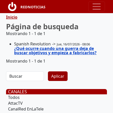
Pasar al contenido principal
REDNOTICIAS
Ruta de navegación
Inicio
Página de busqueda
Mostrando 1 - 1 de 1
Spanish Revolution
Jue, 16/07/2026 - 08:06
¿Qué ocurre cuando una guerra deja de
buscar objetivos y empieza a fabricarlos?
Mostrando 1 - 1 de 1
CANALES
Todos
AttacTV
CanalRed EnLaTele