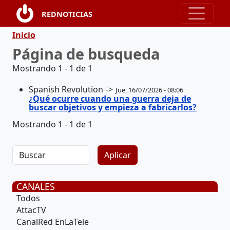
Pasar al contenido principal
REDNOTICIAS
Ruta de navegación
Inicio
Página de busqueda
Mostrando 1 - 1 de 1
Spanish Revolution
Jue, 16/07/2026 - 08:06
¿Qué ocurre cuando una guerra deja de
buscar objetivos y empieza a fabricarlos?
Mostrando 1 - 1 de 1
CANALES
Todos
AttacTV
CanalRed EnLaTele