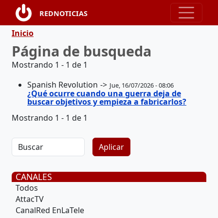
Pasar al contenido principal
REDNOTICIAS
Ruta de navegación
Inicio
Página de busqueda
Mostrando 1 - 1 de 1
Spanish Revolution
Jue, 16/07/2026 - 08:06
¿Qué ocurre cuando una guerra deja de
buscar objetivos y empieza a fabricarlos?
Mostrando 1 - 1 de 1
CANALES
Todos
AttacTV
CanalRed EnLaTele