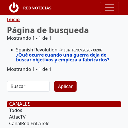
Pasar al contenido principal
REDNOTICIAS
Ruta de navegación
Inicio
Página de busqueda
Mostrando 1 - 1 de 1
Spanish Revolution
Jue, 16/07/2026 - 08:06
¿Qué ocurre cuando una guerra deja de
buscar objetivos y empieza a fabricarlos?
Mostrando 1 - 1 de 1
CANALES
Todos
AttacTV
CanalRed EnLaTele