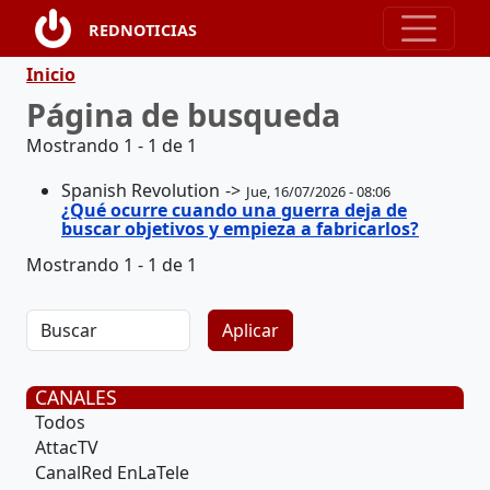
Pasar al contenido principal
REDNOTICIAS
Ruta de navegación
Inicio
Página de busqueda
Mostrando 1 - 1 de 1
Spanish Revolution
Jue, 16/07/2026 - 08:06
¿Qué ocurre cuando una guerra deja de
buscar objetivos y empieza a fabricarlos?
Mostrando 1 - 1 de 1
CANALES
Todos
AttacTV
CanalRed EnLaTele