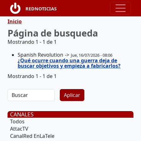
Pasar al contenido principal
REDNOTICIAS
Ruta de navegación
Inicio
Página de busqueda
Mostrando 1 - 1 de 1
Spanish Revolution
Jue, 16/07/2026 - 08:06
¿Qué ocurre cuando una guerra deja de
buscar objetivos y empieza a fabricarlos?
Mostrando 1 - 1 de 1
CANALES
Todos
AttacTV
CanalRed EnLaTele