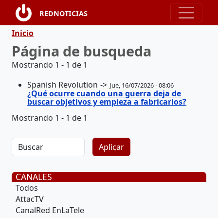
Pasar al contenido principal
REDNOTICIAS
Ruta de navegación
Inicio
Página de busqueda
Mostrando 1 - 1 de 1
Spanish Revolution
Jue, 16/07/2026 - 08:06
¿Qué ocurre cuando una guerra deja de
buscar objetivos y empieza a fabricarlos?
Mostrando 1 - 1 de 1
CANALES
Todos
AttacTV
CanalRed EnLaTele