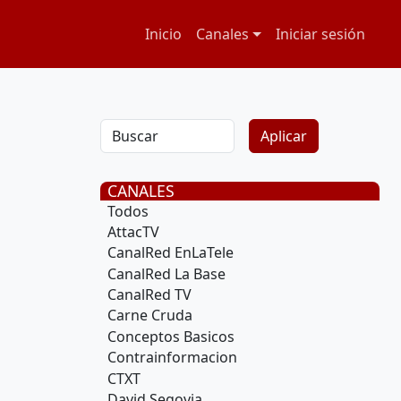
Navegación principal
Menú de cuenta
Inicio
Canales
Iniciar sesión
CANALES
Todos
AttacTV
CanalRed EnLaTele
CanalRed La Base
CanalRed TV
Carne Cruda
Conceptos Basicos
Contrainformacion
CTXT
David Segovia