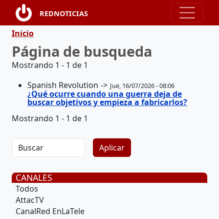
Pasar al contenido principal
REDNOTICIAS
Ruta de navegación
Inicio
Página de busqueda
Mostrando 1 - 1 de 1
Spanish Revolution
Jue, 16/07/2026 - 08:06
¿Qué ocurre cuando una guerra deja de
buscar objetivos y empieza a fabricarlos?
Mostrando 1 - 1 de 1
CANALES
Todos
AttacTV
CanalRed EnLaTele