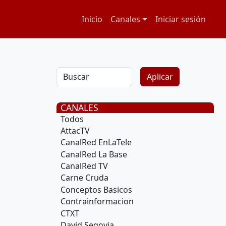
Navegación principal
Menú de cuenta
Inicio
Canales
Iniciar sesión
CANALES
Todos
AttacTV
CanalRed EnLaTele
CanalRed La Base
CanalRed TV
Carne Cruda
Conceptos Basicos
Contrainformacion
CTXT
David Segovia