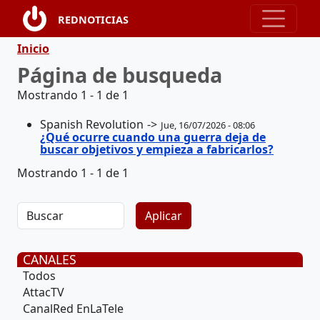
Pasar al contenido principal
REDNOTICIAS
Ruta de navegación
Inicio
Página de busqueda
Mostrando 1 - 1 de 1
Spanish Revolution
Jue, 16/07/2026 - 08:06
¿Qué ocurre cuando una guerra deja de
buscar objetivos y empieza a fabricarlos?
Mostrando 1 - 1 de 1
CANALES
Todos
AttacTV
CanalRed EnLaTele