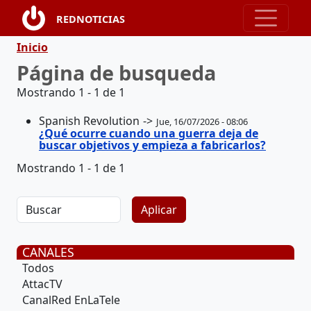
Pasar al contenido principal
REDNOTICIAS
Ruta de navegación
Inicio
Página de busqueda
Mostrando 1 - 1 de 1
Spanish Revolution
Jue, 16/07/2026 - 08:06
¿Qué ocurre cuando una guerra deja de
buscar objetivos y empieza a fabricarlos?
Mostrando 1 - 1 de 1
CANALES
Todos
AttacTV
CanalRed EnLaTele