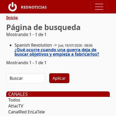
Pasar al contenido principal
REDNOTICIAS
Ruta de navegación
Inicio
Página de busqueda
Mostrando 1 - 1 de 1
Spanish Revolution
Jue, 16/07/2026 - 08:06
¿Qué ocurre cuando una guerra deja de
buscar objetivos y empieza a fabricarlos?
Mostrando 1 - 1 de 1
CANALES
Todos
AttacTV
CanalRed EnLaTele