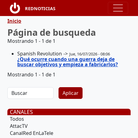
Pasar al contenido principal
REDNOTICIAS
Ruta de navegación
Inicio
Página de busqueda
Mostrando 1 - 1 de 1
Spanish Revolution
Jue, 16/07/2026 - 08:06
¿Qué ocurre cuando una guerra deja de
buscar objetivos y empieza a fabricarlos?
Mostrando 1 - 1 de 1
CANALES
Todos
AttacTV
CanalRed EnLaTele