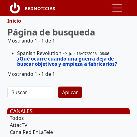
Pasar al contenido principal
REDNOTICIAS
Ruta de navegación
Inicio
Página de busqueda
Mostrando 1 - 1 de 1
Spanish Revolution
Jue, 16/07/2026 - 08:06
¿Qué ocurre cuando una guerra deja de
buscar objetivos y empieza a fabricarlos?
Mostrando 1 - 1 de 1
CANALES
Todos
AttacTV
CanalRed EnLaTele