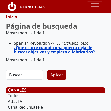
Pasar al contenido principal
REDNOTICIAS
Ruta de navegación
Inicio
Página de busqueda
Mostrando 1 - 1 de 1
Spanish Revolution
Jue, 16/07/2026 - 08:06
¿Qué ocurre cuando una guerra deja de
buscar objetivos y empieza a fabricarlos?
Mostrando 1 - 1 de 1
CANALES
Todos
AttacTV
CanalRed EnLaTele