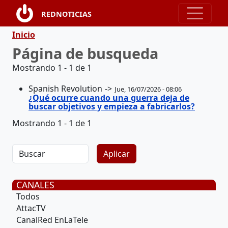
Pasar al contenido principal
REDNOTICIAS
Ruta de navegación
Inicio
Página de busqueda
Mostrando 1 - 1 de 1
Spanish Revolution
Jue, 16/07/2026 - 08:06
¿Qué ocurre cuando una guerra deja de
buscar objetivos y empieza a fabricarlos?
Mostrando 1 - 1 de 1
CANALES
Todos
AttacTV
CanalRed EnLaTele