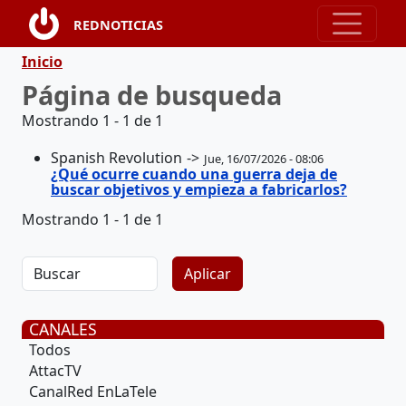
Pasar al contenido principal
REDNOTICIAS
Ruta de navegación
Inicio
Página de busqueda
Mostrando 1 - 1 de 1
Spanish Revolution
Jue, 16/07/2026 - 08:06
¿Qué ocurre cuando una guerra deja de
buscar objetivos y empieza a fabricarlos?
Mostrando 1 - 1 de 1
CANALES
Todos
AttacTV
CanalRed EnLaTele