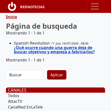
Pasar al contenido principal
REDNOTICIAS
Ruta de navegación
Inicio
Página de busqueda
Mostrando 1 - 1 de 1
Spanish Revolution
Jue, 16/07/2026 - 08:06
¿Qué ocurre cuando una guerra deja de
buscar objetivos y empieza a fabricarlos?
Mostrando 1 - 1 de 1
CANALES
Todos
AttacTV
CanalRed EnLaTele