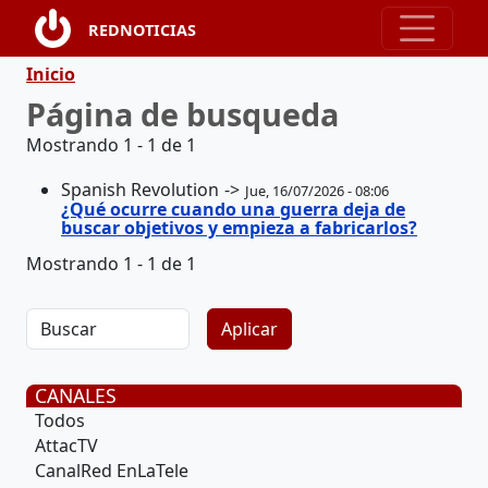
Pasar al contenido principal
REDNOTICIAS
Ruta de navegación
Inicio
Página de busqueda
Mostrando 1 - 1 de 1
Spanish Revolution
Jue, 16/07/2026 - 08:06
¿Qué ocurre cuando una guerra deja de
buscar objetivos y empieza a fabricarlos?
Mostrando 1 - 1 de 1
CANALES
Todos
AttacTV
CanalRed EnLaTele