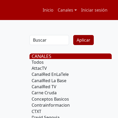
Navegación principal
Menú de cuenta
Inicio
Canales
Iniciar sesión
CANALES
Todos
AttacTV
CanalRed EnLaTele
CanalRed La Base
CanalRed TV
Carne Cruda
Conceptos Basicos
Contrainformacion
CTXT
David Segovia