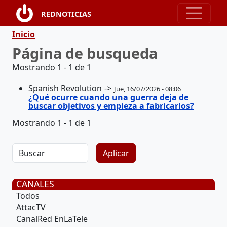
Pasar al contenido principal
REDNOTICIAS
Ruta de navegación
Inicio
Página de busqueda
Mostrando 1 - 1 de 1
Spanish Revolution
Jue, 16/07/2026 - 08:06
¿Qué ocurre cuando una guerra deja de
buscar objetivos y empieza a fabricarlos?
Mostrando 1 - 1 de 1
CANALES
Todos
AttacTV
CanalRed EnLaTele