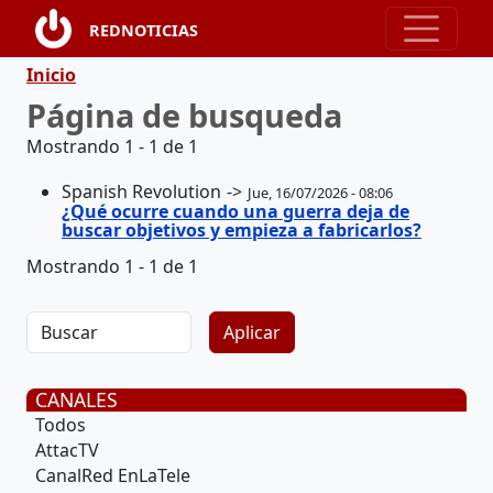
Pasar al contenido principal
REDNOTICIAS
Ruta de navegación
Inicio
Página de busqueda
Mostrando 1 - 1 de 1
Spanish Revolution
Jue, 16/07/2026 - 08:06
¿Qué ocurre cuando una guerra deja de
buscar objetivos y empieza a fabricarlos?
Mostrando 1 - 1 de 1
CANALES
Todos
AttacTV
CanalRed EnLaTele